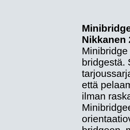
Minibridge
Nikkanen 
Minibridge 
bridgestä.
tarjoussar
että pelaa
ilman raska
Minibridge
orientaati