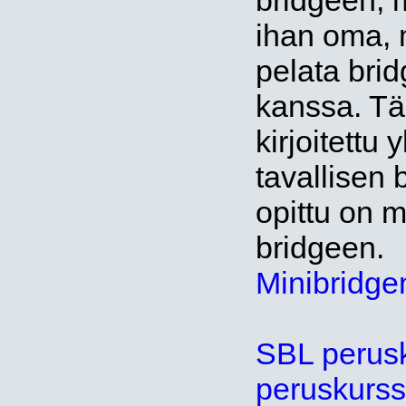
bridgeen, 
ihan oma, 
pelata bri
kanssa. Tä
kirjoitettu
tavallisen 
opittu on m
bridgeen.
Minibridgen
SBL perusk
peruskurssi