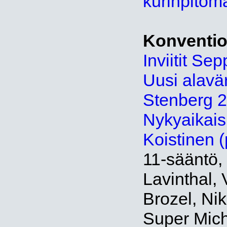
kurinpitom
Konventio
Inviitit Se
Uusi alavär
Stenberg 
Nykyaikaisi
Koistinen (
11-sääntö,
Lavinthal,
Brozel, N
Super Mich