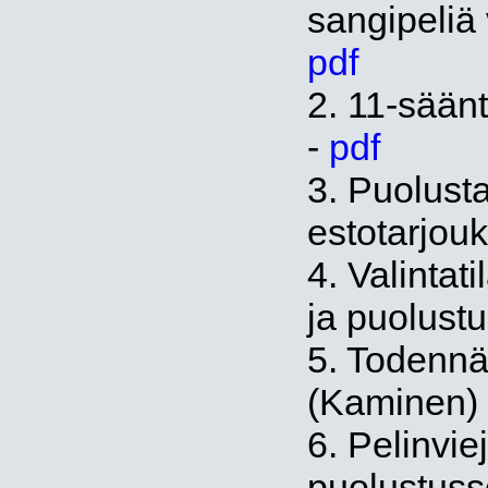
sangipeliä
pdf
2. 11-säänt
-
pdf
3. Puolusta
estotarjou
4. Valintat
ja puolust
5. Todennä
(Kaminen)
6. Pelinvie
puolustuss