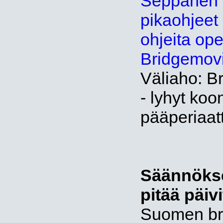
Seppänen 
pikaohjeet k
ohjeita ope
Bridgemovi
Väliaho: 
- lyhyt koo
pääperiaatt
Säännökse
pitää päivi
Suomen brid