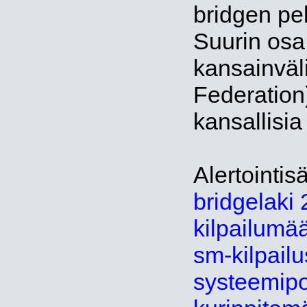
bridgen pe
Suurin osa
kansainväli
Federation)
kansallisia 
Alertointi
bridgelaki 
kilpailumää
sm-kilpail
systeemipol