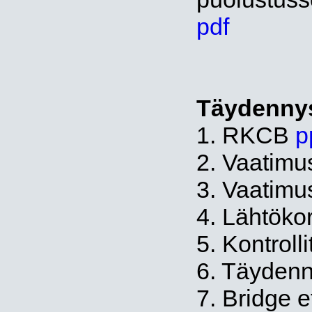
pdf
Täydennys
1. RKCB
p
2. Vaatimu
3. Vaatimu
4. Lähtökor
5. Kontroll
6. Täyden
7. Bridge e