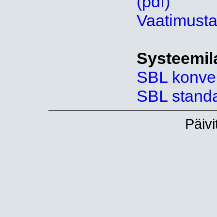
(pdf)
Vaatimusta
Systeemil
SBL konvent
SBL standar
Päivi