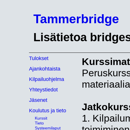
Tammerbridge
Lisätietoa bridge
Tulokset
Kurssimate
Ajankohtaista
Peruskurssi
Kilpailuohjelma
materiaalia
Yhteystiedot
Jäsenet
Jatkokurs
Koulutus ja tieto
1. Kilpailu
Kurssit
Tieto
toimimine
Systeemilaput