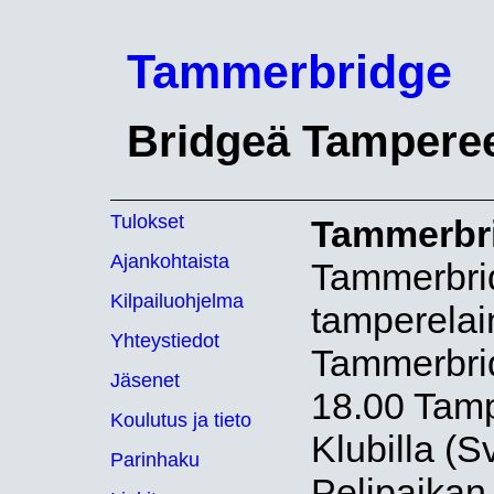
Tammerbridge
Bridgeä Tamperee
Tulokset
Tammerbr
Ajankohtaista
Tammerbrid
Kilpailuohjelma
tamperelai
Yhteystiedot
Tammerbrid
Jäsenet
18.00 Tamp
Koulutus ja tieto
Klubilla (
Parinhaku
Pelipaikan