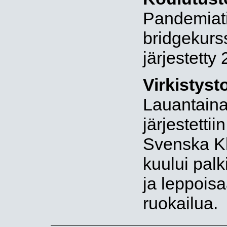
Pandemiati
bridgekurss
järjestetty
Virkistyst
Lauantaina
järjestettii
Svenska Kl
kuului palk
ja leppois
ruokailua.