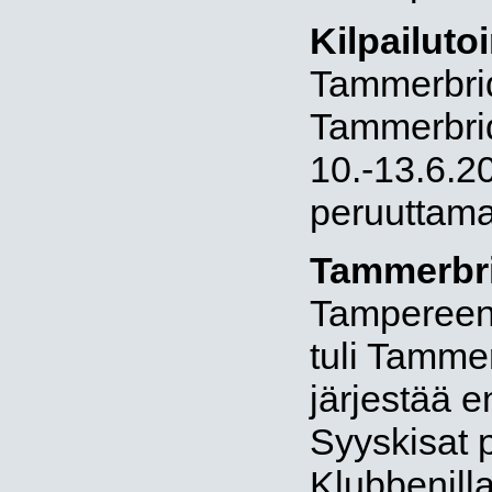
Kilpailuto
Tammerbri
Tammerbrid
10.-13.6.20
peruuttam
Tammerbri
Tampereen 
tuli Tamme
järjestää 
Syyskisat 
Klubbenill