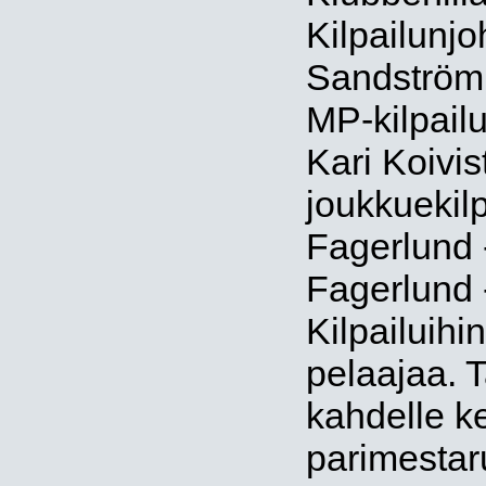
Kilpailunjo
Sandström 
MP-kilpailu
Kari Koivi
joukkuekilp
Fagerlund 
Fagerlund 
Kilpailuihi
pelaajaa. 
kahdelle ke
parimestaru