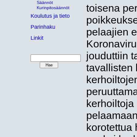
Säännöt
toisena pe
Kurinpitosäännöt
Koulutus ja tieto
poikkeukse
Parinhaku
pelaajien 
Linkit
Koronavir
jouduttiin
tavallisten
kerhoiltoje
peruuttama
kerhoiltoja
pelaamaan, 
korotettua