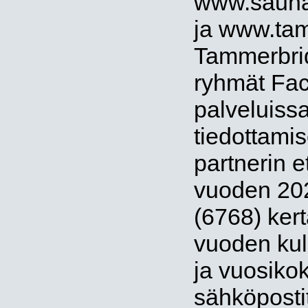
www.saunal
ja www.tam
Tammerbrid
ryhmät Fa
palveluiss
tiedottamis
partnerin e
vuoden 20
(6768) kert
vuoden kul
ja vuosiko
sähköposti