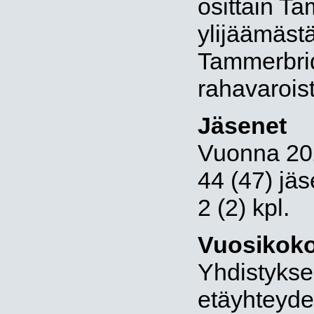
osittain T
ylijäämästä
Tammerbri
rahavarois
Jäsenet
Vuonna 202
44 (47) jäse
2 (2) kpl.
Vuosikok
Yhdistyksen
etäyhteyde