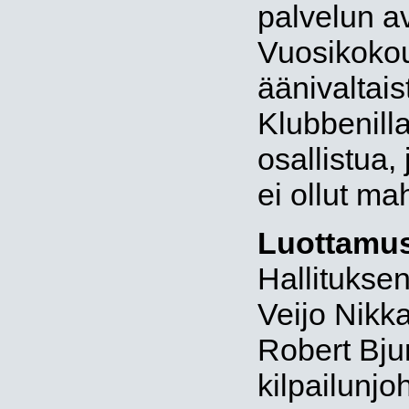
palvelun av
Vuosikokou
äänivaltai
Klubbenill
osallistua,
ei ollut mah
Luottamus
Hallituksen
Veijo Nikk
Robert Bju
kilpailunj