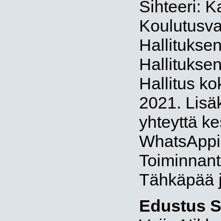
Sihteeri: K
Koulutusva
Hallituksen
Hallituksen
Hallitus ko
2021. Lisäks
yhteyttä k
WhatsAppin
Toiminnanta
Tähkäpää 
Edustus S