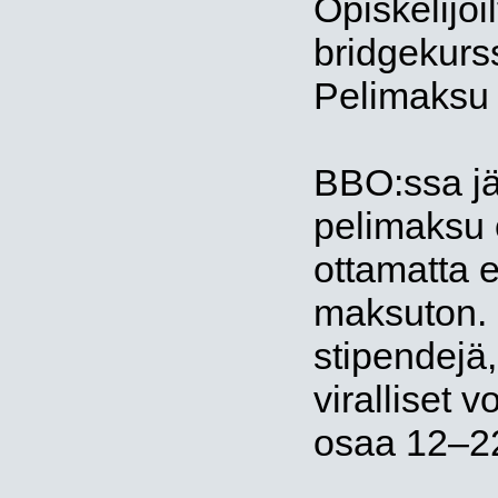
Opiskelijoil
bridgekurssi
Pelimaksu s
BBO:ssa jär
pelimaksu o
ottamatta e
maksuton. 
stipendejä, 
viralliset v
osaa 12–22 