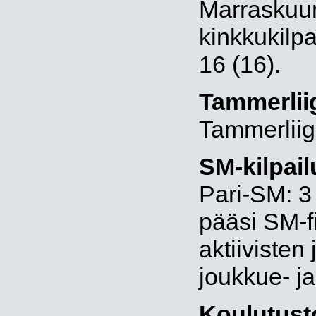
Marraskuun
kinkkukilp
16 (16).
Tammerlii
Tammerliiga
SM-kilpail
Pari-SM: 3
pääsi SM-f
aktiiviste
joukkue- ja
Koulutust