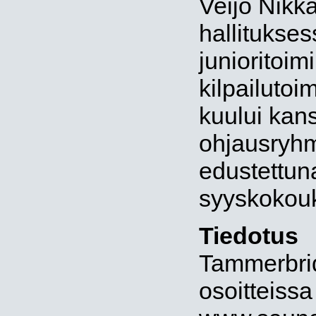
Veijo Nikk
hallitukse
junioritoi
kilpailutoi
kuului kans
ohjausryhm
edustettun
syyskokouk
Tiedotus
Tammerbridg
osoitteissa