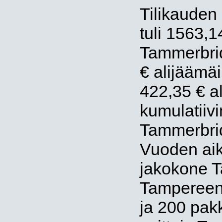
Tilikauden
tuli 1563,1
Tammerbridg
€ alijäämäi
422,35 € a
kumulatiiv
Tammerbrid
Vuoden aik
jakokone 
Tampereen
ja 200 pakk