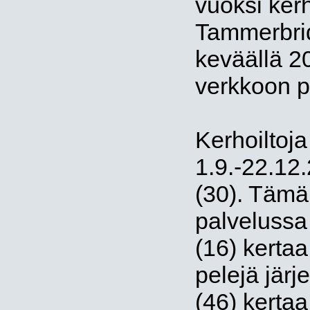
vuoksi kerh
Tammerbrid
keväällä 2
verkkoon pe
Kerhoiltoja
1.9.-22.12
(30). Tämä
palvelussa 
(16) kerta
pelejä järj
(46) kertaa