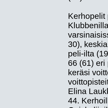
Kerhopelit 
Klubbenill
varsinaisis
30), keskia
peli-ilta (
66 (61) eri
keräsi voit
voittopiste
Elina Lauk
44. Kerhoil