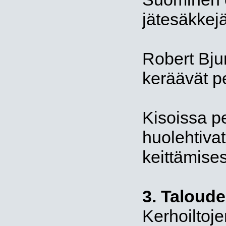
jätesäkkejä
Robert Bju
keräävät p
Kisoissa pe
huolehtivat
keittämises
3. Taloude
Kerhoiltoj