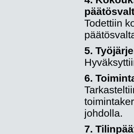
päätösval
Todettiin ko
päätösvalta
5. Työjär
Hyväksyttii
6. Toimin
Tarkastelt
toimintake
johdolla.
7. Tilinpää