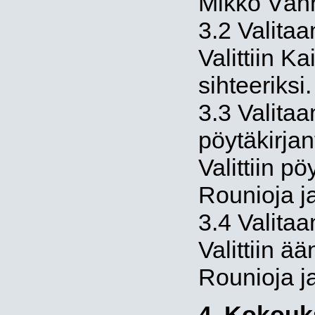
Mikko Vänn
3.2 Valitaa
Valittiin K
sihteeriksi.
3.3 Valitaa
pöytäkirjan
Valittiin p
Rounioja j
3.4 Valitaa
Valittiin ä
Rounioja j
4. Kokouks