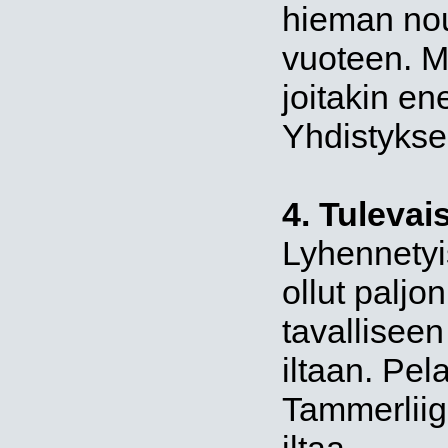
hieman nou
vuoteen. M
joitakin e
Yhdistykse
4. Tuleva
Lyhennetyi
ollut paljo
tavalliseen
iltaan. Pel
Tammerliiga