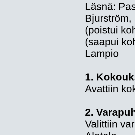
Läsnä: Pas
Bjurström,
(poistui k
(saapui ko
Lampio
1. Kokouk
Avattiin ko
2. Varapuh
Valittiin v