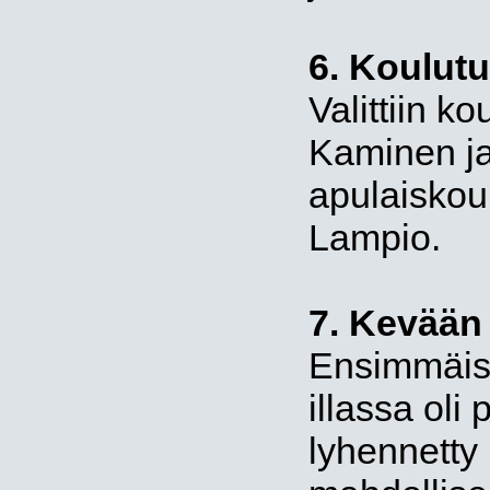
6. Koulut
Valittiin k
Kaminen j
apulaiskou
Lampio.
7. Kevään
Ensimmäise
illassa oli
lyhennetty 