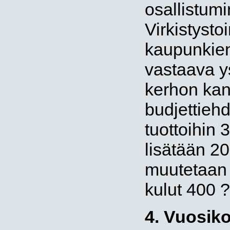
osallistum
Virkistyst
kaupunkien 
vastaava y
kerhon kan
budjettieh
tuottoihin 
lisätään 2
muutetaan 
kulut 400 ?
4. Vuosiko