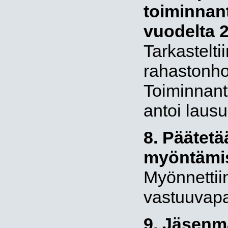
toiminnan
vuodelta 
Tarkastelti
rahastonhoi
Toiminnant
antoi lausu
8. Päätetä
myöntämi
Myönnettiin 
vastuuvap
9. Jäsenm