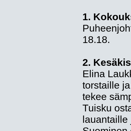
1. Kokouk
Puheenjoht
18.18.
2. Kesäkis
Elina Laukk
torstaille j
tekee sämpy
Tuisku osta
lauantaille
Suominen o