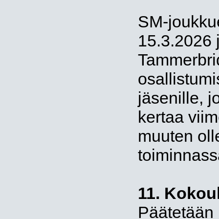
SM-joukkue
15.3.2026 j
Tammerbri
osallistum
jäsenille, 
kertaa vii
muuten olle
toiminnass
11. Kokou
Päätetään 