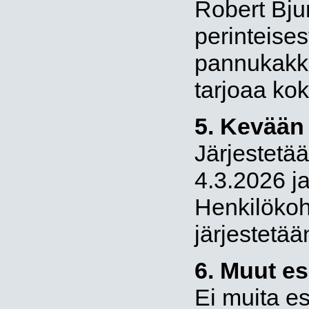
Robert Bjur
perinteises
pannukakk
tarjoaa ko
5. Kevään 
Järjestetää
4.3.2026 j
Henkilökoh
järjestetää
6. Muut esi
Ei muita esi