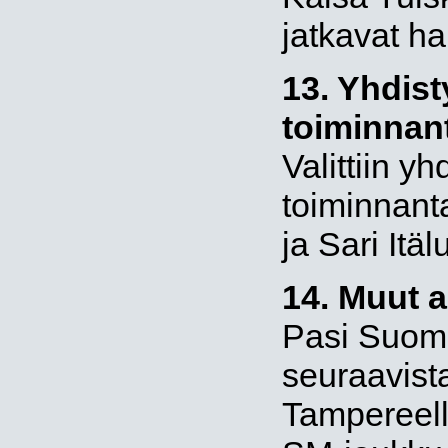
jatkavat ha
13. Yhdis
toiminnant
Valittiin y
toiminnant
ja Sari Itä
14. Muut a
Pasi Suomi
seuraavist
Tampereel