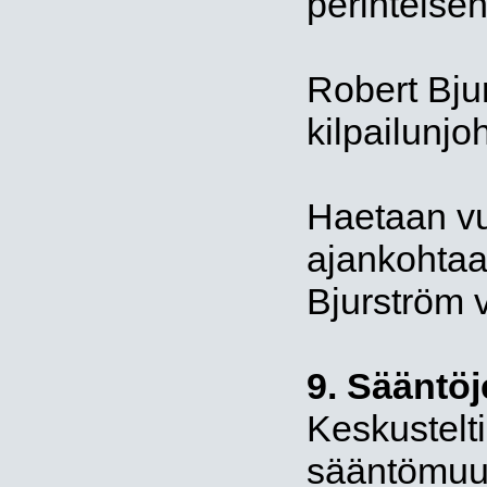
perinteisen
Robert Bju
kilpailunjo
Haetaan v
ajankohtaa
Bjurström 
9. Sääntöj
Keskustelti
sääntömuut