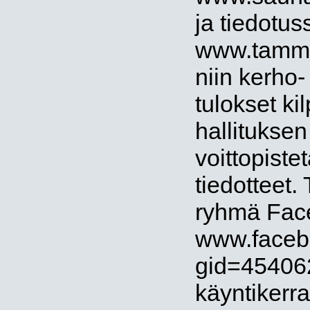
ja tiedotus
www.tammerb
niin kerho
tulokset ki
hallituksen
voittopiste
tiedotteet
ryhmä Fac
www.faceb
gid=454062
käyntikerr