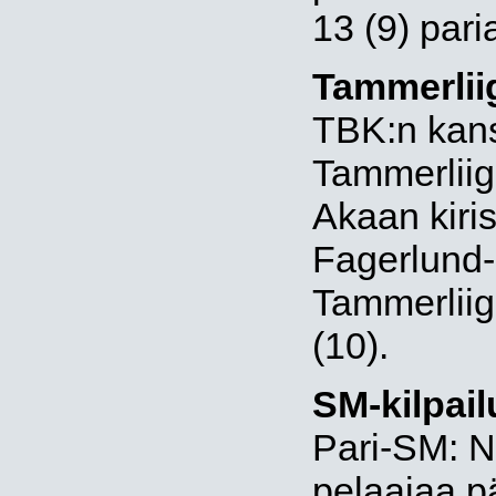
13 (9) pari
Tammerlii
TBK:n kanss
Tammerliig
Akaan kiri
Fagerlund
Tammerliiga
(10).
SM-kilpail
Pari-SM: N
pelaajaa p