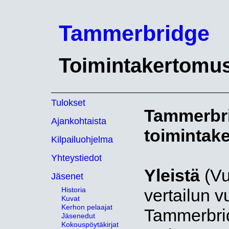
Tammerbridge
Toimintakertomu
Tulokset
Tammerbri
Ajankohtaista
toimintak
Kilpailuohjelma
Yhteystiedot
Yleistä
(Vu
Jäsenet
Historia
vertailun v
Kuvat
Kerhon pelaajat
Tammerbrid
Jäsenedut
Kokouspöytäkirjat