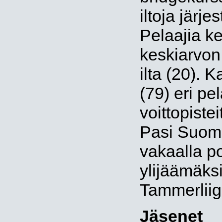
iltoja järje
Pelaajia ke
keskiarvon 
ilta (20). 
(79) eri pe
voittopistei
Pasi Suomi
vakaalla po
ylijäämäksi
Tammerliig
Jäsenet