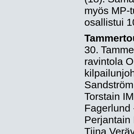
myös MP-tu
osallistui 1
Tammerto
30. Tammer
ravintola O
kilpailunjo
Sandström 
Torstain IM
Fagerlund -
Perjantain 
Tiina Verä