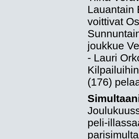
Lauantain B
voittivat O
Sunnuntain 
joukkue Ve
- Lauri Or
Kilpailuihi
(176) pela
Simultaani
Joulukuuss
peli-illass
parisimulta