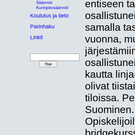
entiseen ta
Säännöt
Kurinpitosäännöt
osallistun
Koulutus ja tieto
samalla tas
Parinhaku
vuonna, mut
Linkit
järjestämii
osallistun
kautta linja
olivat tiist
tiloissa. P
Suominen. 
Opiskelijoil
bridgekurss