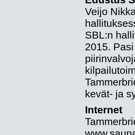
Veijo Nikk
hallitukses
SBL:n hall
2015. Pas
piirinvalv
kilpailuto
Tammerbrid
kevät- ja 
Internet
Tammerbridg
www.saunal