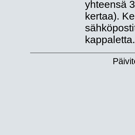
yhteensä 3
kertaa). Ker
sähköpostit
kappaletta.
Päivi