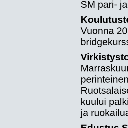
SM pari- ja
Koulutust
Vuonna 2013
bridgekurs
Virkistyst
Marraskuun 
perinteinen
Ruotsalaise
kuului palk
ja ruokailu
Edustus S