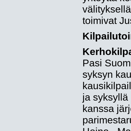
välityksell
toimivat Ju
Kilpailuto
Kerhokilpa
Pasi Suomi
syksyn kaus
kausikilpai
ja syksyllä
kanssa jär
parimestaru