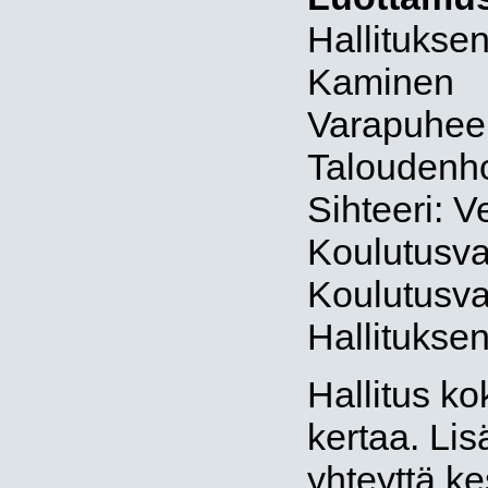
Hallitukse
Kaminen
Varapuheen
Taloudenho
Sihteeri: V
Koulutusvas
Koulutusva
Hallituksen
Hallitus k
kertaa. Lisä
yhteyttä k