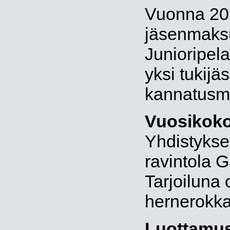
Vuonna 20
jäsenmaksu
Junioripelaa
yksi tukij
kannatusm
Vuosikok
Yhdistykse
ravintola 
Tarjoiluna 
hernerokka
Luottamus