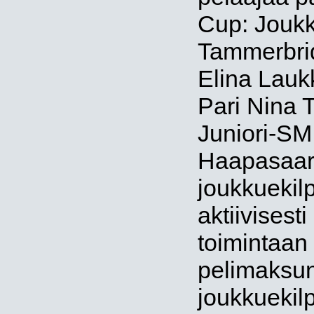
Cup: Joukk
Tammerbrid
Elina Lauk
Pari Nina T
Juniori-SM:
Haapasaari
joukkuekil
aktiivisesti
toimintaan
pelimaksun
joukkuekilp