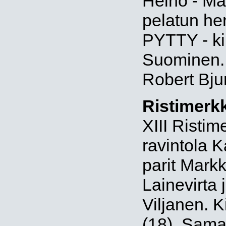
Heino - Ma
pelatun he
PYTTY - kil
Suominen. 
Robert Bju
Ristimerkk
XIII Ristime
ravintola K
parit Mark
Lainevirta 
Viljanen. K
(18). Sama