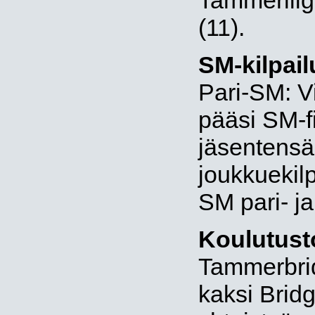
Tammerliiga
(11).
SM-kilpail
Pari-SM: V
pääsi SM-f
jäsentensä
joukkuekilp
SM pari- ja
Koulutust
Tammerbrid
kaksi Brid