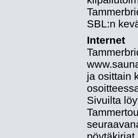
Tammerbrid
SBL:n kevä
Internet
Tammerbridg
www.saunal
ja osittain
osoitteess
Sivuilta lö
Tammertour
seuraavana
pöytäkirjat