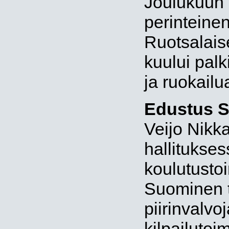
Joulukuun 1
perinteinen
Ruotsalaise
kuului palk
ja ruokailu
Edustus S
Veijo Nikk
hallitukses
koulutusto
Suominen 
piirinvalv
kilpailuto