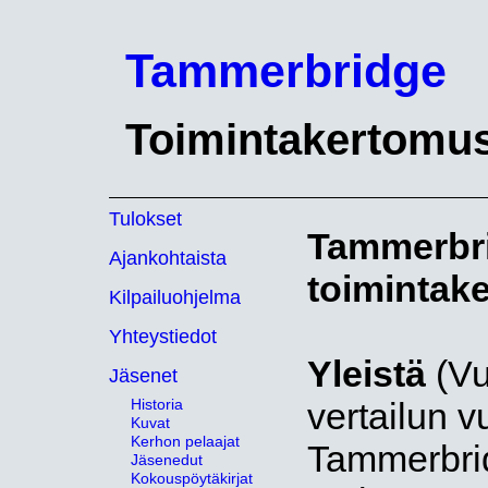
Tammerbridge
Toimintakertomu
Tulokset
Tammerbri
Ajankohtaista
toimintak
Kilpailuohjelma
Yhteystiedot
Yleistä
(Vu
Jäsenet
Historia
vertailun v
Kuvat
Kerhon pelaajat
Tammerbrid
Jäsenedut
Kokouspöytäkirjat