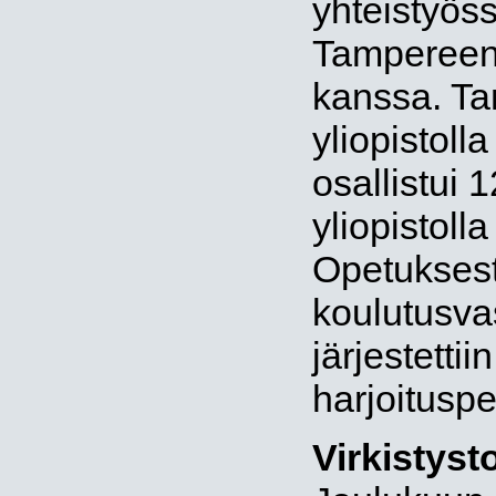
yhteistyös
Tampereen t
kanssa. Ta
yliopistolla
osallistui
yliopistolla
Opetuksest
koulutusva
järjestetti
harjoituspe
Virkistyst