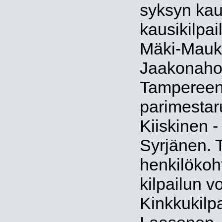
syksyn kaus
kausikilpail
Mäki-Maukol
Jaakonaho.
Tampereen
parimestaru
Kiiskinen -
Syrjänen. 
henkilöko
kilpailun v
Kinkkukilpa