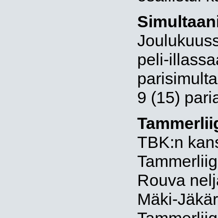
Simultaani
Joulukuuss
peli-illass
parisimulta
9 (15) pari
Tammerlii
TBK:n kanss
Tammerliig
Rouva nelj
Mäki-Jäkär