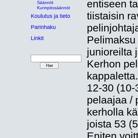
entiseen tap
Säännöt
Kurinpitosäännöt
tiistaisin r
Koulutus ja tieto
pelinjohta
Parinhaku
Pelimaksu o
Linkit
junioreilta 
Kerhon peli-
kappaletta.
12-30 (10-
pelaajaa / 
kerholla kä
joista 53 (5
Eniten voit