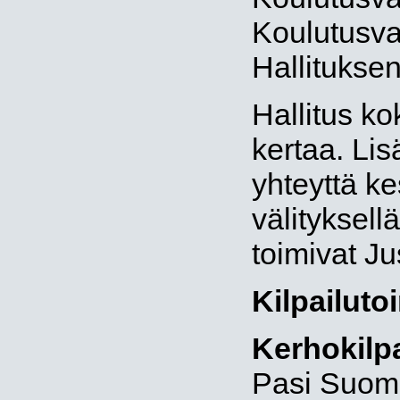
Koulutusva
Hallituksen
Hallitus k
kertaa. Lisä
yhteyttä k
välityksell
toimivat Ju
Kilpailuto
Kerhokilpa
Pasi Suomi