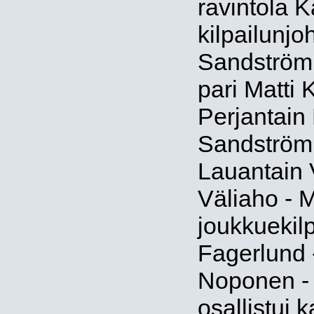
ravintola K
kilpailunjo
Sandström. 
pari Matti
Perjantain 
Sandström
Lauantain V
Väliaho - 
joukkuekilp
Fagerlund -
Noponen - 
osallistui 