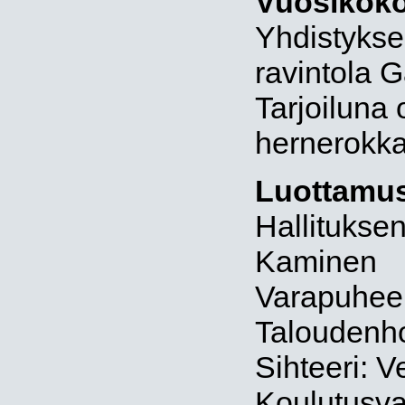
Vuosikok
Yhdistykse
ravintola 
Tarjoiluna 
hernerokka
Luottamus
Hallitukse
Kaminen
Varapuheen
Taloudenho
Sihteeri: V
Koulutusva