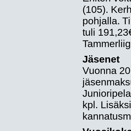
(105). Ker
pohjalla. T
tuli 191,23
Tammerliig
Jäsenet
Vuonna 20
jäsenmaksu
Junioripelaa
kpl. Lisäks
kannatusm