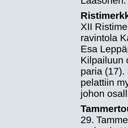
Laasonen.
Ristimerkk
XII Ristimer
ravintola K
Esa Leppän
Kilpailuun 
paria (17)
pelattiin m
johon osall
Tammerto
29. Tammer