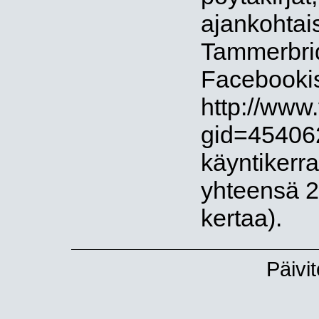
ajankohtais
Tammerbri
Facebooki
http://www
gid=454062
käyntikerr
yhteensä 2
kertaa).
Päivi