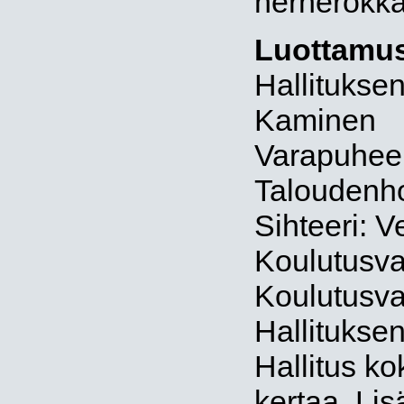
hernerokka
Luottamus
Hallitukse
Kaminen
Varapuheen
Taloudenho
Sihteeri: V
Koulutusva
Koulutusva
Hallituksen
Hallitus k
kertaa. Lisä