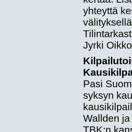
yhteyttä k
välityksellä
Tilintarkas
Jyrki Oikk
Kilpailuto
Kausikilpa
Pasi Suomi
syksyn kaus
kausikilpai
Wallden ja
TBK:n kans