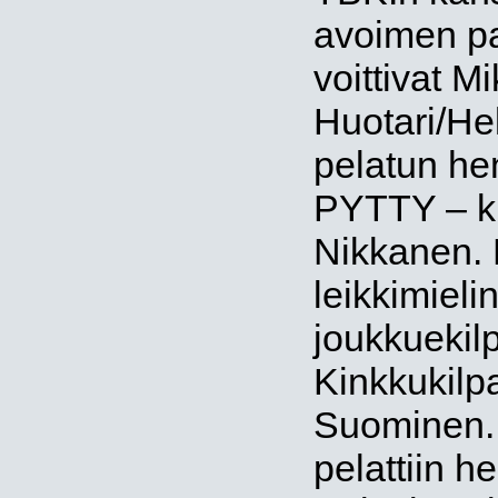
avoimen pa
voittivat M
Huotari/He
pelatun he
PYTTY – kil
Nikkanen. H
leikkimiel
joukkuekilp
Kinkkukilpa
Suominen. 
pelattiin h