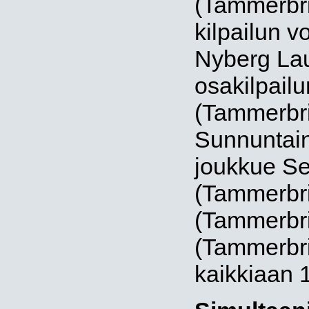
(Tammerbri
kilpailun v
Nyberg Lau
osakilpailu
(Tammerbri
Sunnuntain 
joukkue S
(Tammerbri
(Tammerbri
(Tammerbrid
kaikkiaan 