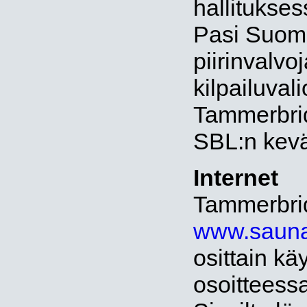
hallitukses
Pasi Suom
piirinvalv
kilpailuva
Tammerbrid
SBL:n kevä
Internet
Tammerbridg
www.saunal
osittain kä
osoitteess