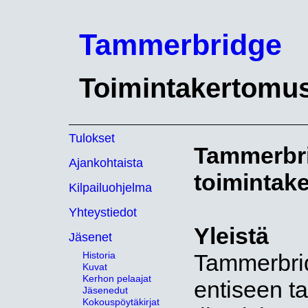
Tammerbridge
Toimintakertomu
Tulokset
Tammerbri
Ajankohtaista
toimintak
Kilpailuohjelma
Yhteystiedot
Yleistä
Jäsenet
Historia
Tammerbrid
Kuvat
Kerhon pelaajat
entiseen tap
Jäsenedut
Kokouspöytäkirjat