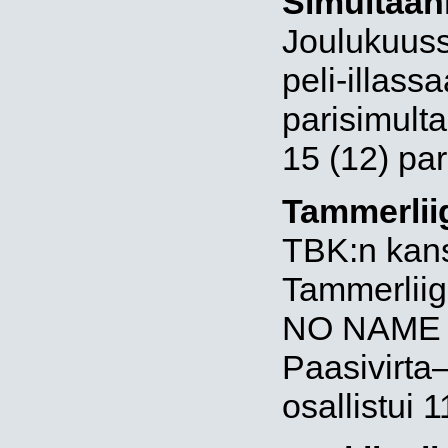
Simultaani
Joulukuuss
peli-illass
parisimulta
15 (12) par
Tammerlii
TBK:n kanss
Tammerliig
NO NAME 
Paasivirta
osallistui 