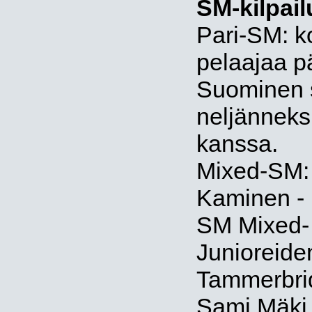
SM-kilpail
Pari-SM: 
pelaajaa pä
Suominen si
neljänneks
kanssa.
Mixed-SM:
Kaminen - 
SM Mixed- 
Junioreiden
Tammerbrid
Sami Mäki 