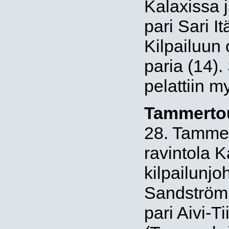
Kalaxissa 
pari Sari I
Kilpailuun 
paria (14)
pelattiin m
Tammerto
28. Tammer
ravintola K
kilpailunjo
Sandström. 
pari Aivi-