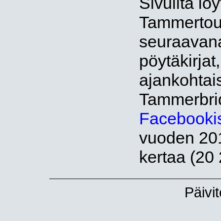
Sivuilta lö
Tammertour
seuraavana
pöytäkirjat
ajankohtais
Tammerbri
Facebooki
vuoden 201
kertaa (20 
Päivi