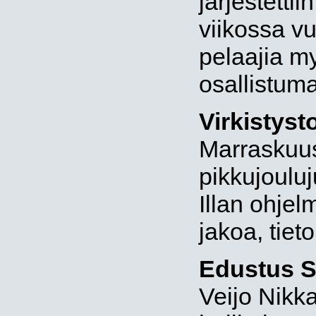
järjestetti
viikossa vu
pelaajia my
osallistuma
Virkistyst
Marraskuuss
pikkujouluj
Illan ohjel
jakoa, tieto
Edustus S
Veijo Nikk