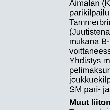
Aimalan (
parikilpail
Tammerbri
(Juutistena
mukana B-
voittanees
Yhdistys m
pelimaksun
joukkuekilp
SM pari- ja
Muut liiton