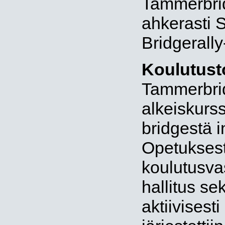
Tammerbridg
ahkerasti 
Bridgerally
Koulutust
Tammerbrid
alkeiskurss
bridgestä i
Opetuksest
koulutusva
hallitus se
aktiivisesti