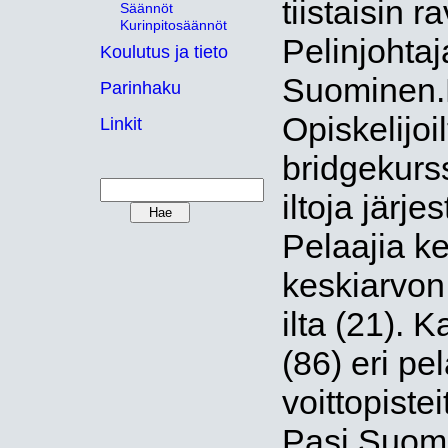
tiistaisin r
Säännöt
Kurinpitosäännöt
Pelinjohtaj
Koulutus ja tieto
Suominen.P
Parinhaku
Opiskelijoil
Linkit
bridgekurss
iltoja järje
Pelaajia ke
keskiarvon 
ilta (21). 
(86) eri pe
voittopistei
Pasi Suomi