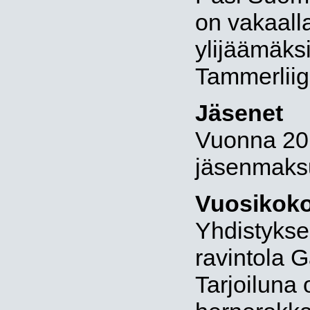
on vakaalla
ylijäämäksi
Tammerliig
Jäsenet
Vuonna 20
jäsenmaksu
Vuosikok
Yhdistykse
ravintola 
Tarjoiluna 