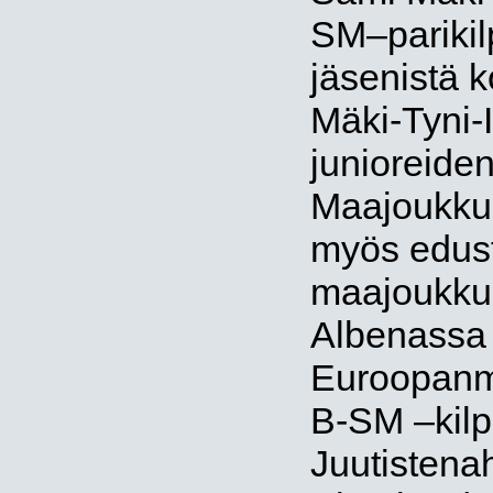
SM–parikil
jäsenistä 
Mäki-Tyni-
junioreide
Maajoukku
myös edus
maajoukkue
Albenassa 
Euroopanme
B-SM –kilp
Juutistenah