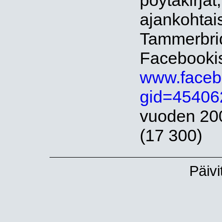
pöytäkirjat
ajankohtais
Tammerbri
Facebooki
www.faceb
gid=45406
vuoden 200
(17 300)
Päivi