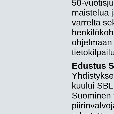
50-vuotisju
maistelua j
varrelta se
henkilökoht
ohjelmaan 
tietokilpail
Edustus S
Yhdistykse
kuului SBL:
Suominen 
piirinvalv