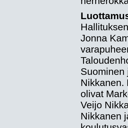
hernerokka
Luottamus
Hallitukse
Jonna Kam
varapuheen
Taloudenhoi
Suominen ja
Nikkanen. 
olivat Mar
Veijo Nikka
Nikkanen j
koulutusva