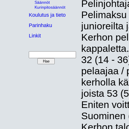
Pelinjohta
Säännöt
Kurinpitosäännöt
Pelimaksu o
Koulutus ja tieto
junioreilta 
Parinhaku
Kerhon peli-
Linkit
kappaletta.
32 (14 - 36
pelaajaa / 
kerholla kä
joista 53 (5
Eniten voit
Suominen (
Kerhon talo