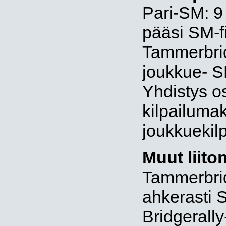
Pari-SM: 9
pääsi SM-f
Tammerbrid
joukkue- SM
Yhdistys os
kilpailuma
joukkuekilp
Muut liiton
Tammerbrid
ahkerasti 
Bridgerally