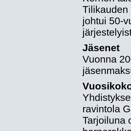
Tilikauden 
johtui 50-v
järjestelyi
Jäsenet
Vuonna 20
jäsenmaksu
Vuosikok
Yhdistykse
ravintola 
Tarjoiluna 