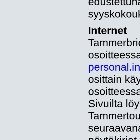
edustettun
syyskokouk
Internet
Tammerbridg
osoitteess
personal.i
osittain kä
osoitteess
Sivuilta lö
Tammertour
seuraavana