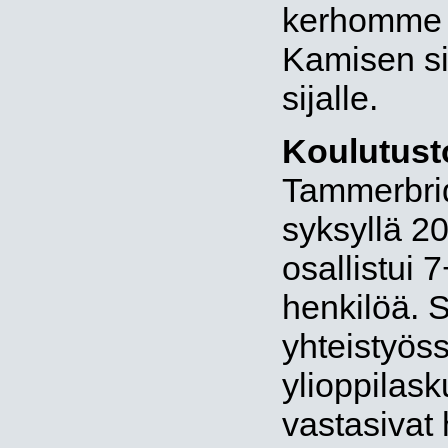
kerhomme 
Kamisen sij
sijalle.
Koulutust
Tammerbridg
syksyllä 20
osallistui 
henkilöä. S
yhteistyös
ylioppilas
vastasivat 