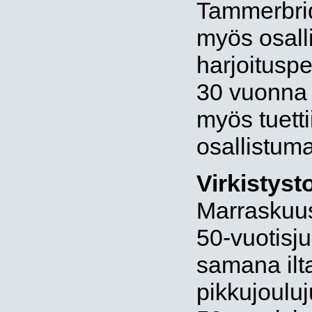
Tammerbrid
myös osalli
harjoituspeli
30 vuonna 2
myös tuetti
osallistuma
Virkistyst
Marraskuuss
50-vuotisju
samana ilt
pikkujouluj