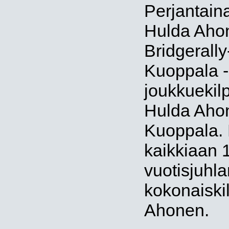
Perjantaina
Hulda Ahon
Bridgerally-
Kuoppala - J
joukkuekil
Hulda Ahon
Kuoppala. K
kaikkiaan 
vuotisjuhla
kokonaiskil
Ahonen.