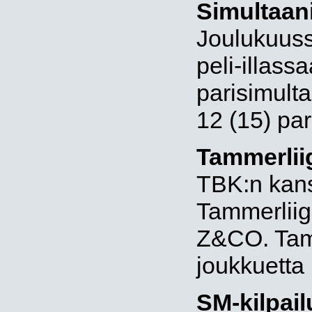
Simultaani
Joulukuuss
peli-illass
parisimulta
12 (15) par
Tammerlii
TBK:n kanss
Tammerliig
Z&CO. Tamm
joukkuetta 
SM-kilpail