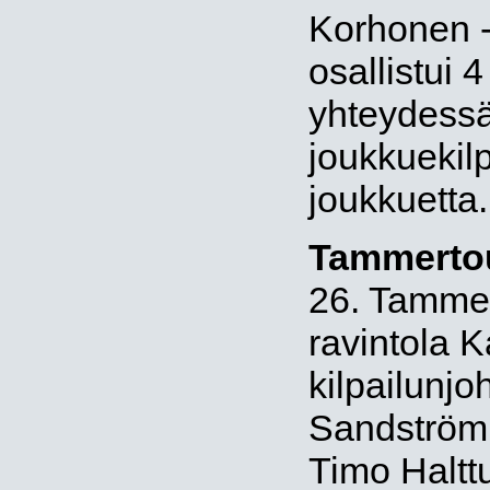
Korhonen -
osallistui 4
yhteydessä 
joukkuekilp
joukkuetta.
Tammerto
26. Tammer
ravintola K
kilpailunjo
Sandström. 
Timo Haltt