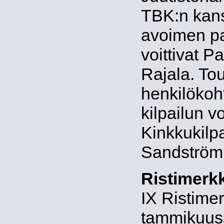
TBK:n kans
avoimen pa
voittivat P
Rajala. To
henkilöko
kilpailun v
Kinkkukilpa
Sandström
Ristimerkk
IX Ristimerk
tammikuuss