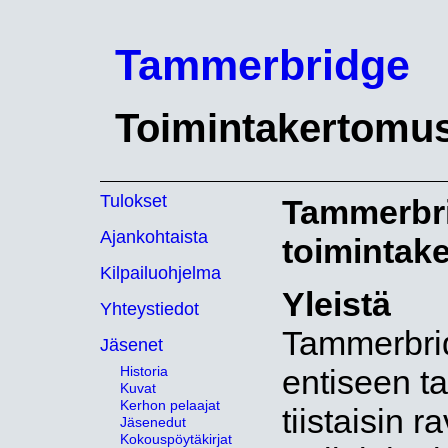
Tammerbridge
Toimintakertomu
Tulokset
Tammerbri
Ajankohtaista
toimintak
Kilpailuohjelma
Yleistä
Yhteystiedot
Tammerbrid
Jäsenet
Historia
entiseen tap
Kuvat
Kerhon pelaajat
tiistaisin r
Jäsenedut
Kokouspöytäkirjat