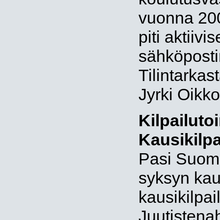
vuonna 2009
piti aktiiv
sähköpostin
Tilintarkas
Jyrki Oikk
Kilpailuto
Kausikilpa
Pasi Suomi
syksyn kaus
kausikilpail
Juutistena