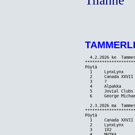
Tilanne
TAMMERLI
  4.2.2026 ke  Tammer
*********************
Pöytä  

  1     LynxLynx    
  2     Canada XXVII
  3     ?           
  4     Alpakka     
  5     Jovial Clubs
  6     George Michae
  2.3.2026 ma  Tammer
*********************
Pöytä  

  1     Canada XXVII 
  2     LynxLynx    
  3     1X2         
  4     MUTKA       