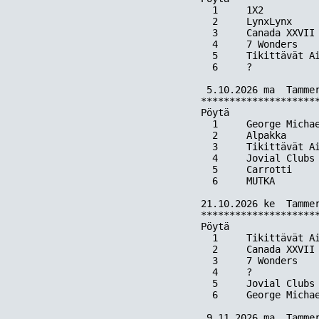
  1     1X2          
  2     LynxLynx     
  3     Canada XXVII 
  4     7 Wonders    
  5     Tikittävät Ai
  6     ?            
 5.10.2026 ma  Tammer
*********************
Pöytä  

  1     George Michae
  2     Alpakka      
  3     Tikittävät Ai
  4     Jovial Clubs 
  5     Carrotti     
  6     MUTKA        
21.10.2026 ke  Tammer
*********************
Pöytä  

  1     Tikittävät Ai
  2     Canada XXVII 
  3     7 Wonders    
  4     ?            
  5     Jovial Clubs 
  6     George Michae
 9.11.2026 ma  Tammer