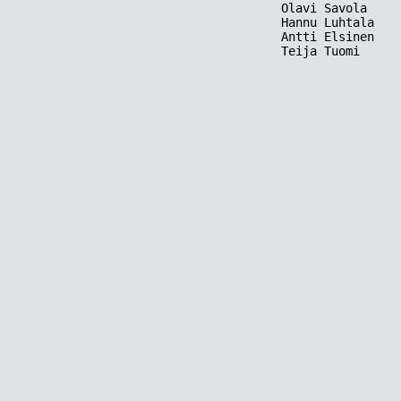
    Olavi Savola     
    Hannu Luhtala    
    Antti Elsinen    
    Teija Tuomi      