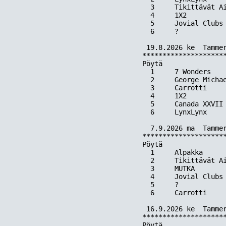
  3     Tikittävät Ai
  4     1X2         
  5     Jovial Clubs 
  6     ?           
 19.8.2026 ke  Tammer
*********************
Pöytä  

  1     7 Wonders    
  2     George Michae
  3     Carrotti     
  4     1X2          
  5     Canada XXVII 
  6     LynxLynx     
  7.9.2026 ma  Tammer
*********************
Pöytä  

  1     Alpakka      
  2     Tikittävät Ai
  3     MUTKA        
  4     Jovial Clubs 
  5     ?            
  6     Carrotti     
 16.9.2026 ke  Tammer
*********************
Pöytä  
