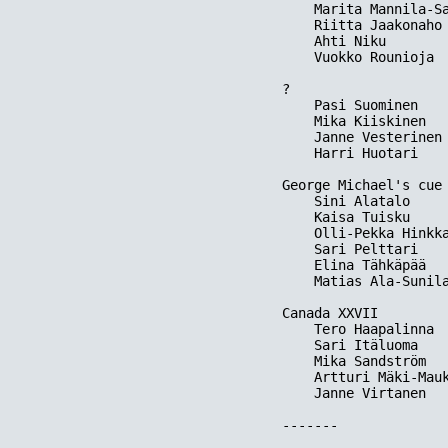
    Marita Mannila-Sa
    Riitta Jaakonaho 
    Ahti Niku        
    Vuokko Rounioja  
?  

    Pasi Suominen    
    Mika Kiiskinen   
    Janne Vesterinen 
    Harri Huotari    
George Michael's cue 
    Sini Alatalo     
    Kaisa Tuisku     
    Olli-Pekka Hinkka
    Sari Pelttari    
    Elina Tähkäpää   
    Matias Ala-Sunila
Canada XXVII

    Tero Haapalinna  
    Sari Itäluoma    
    Mika Sandström   
    Artturi Mäki-Mauk
    Janne Virtanen   
-------
