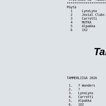
*********************
Pöytä  

  1     LynxLynx     
  2     Jovial Clubs 
  3     Carrotti     
  4     MUTKA        
  5     Alpakka      
  6     1X2          
Ta
TAMMERLIIGA 2026

 1.   7 Wonders	              103

 2.   ?              
 3.   LynxLynx       
 4.   Carrotti       
 5.   Alpakka        
 6.   1X2            