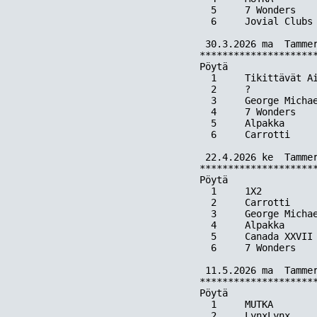
  5     7 Wonders   
  6     Jovial Clubs
 30.3.2026 ma  Tammer
*********************
Pöytä  

  1     Tikittävät Ai
  2     ?            
  3     George Michae
  4     7 Wonders    
  5     Alpakka      
  6     Carrotti     
 22.4.2026 ke  Tammer
*********************
Pöytä  

  1     1X2          
  2     Carrotti     
  3     George Michae
  4     Alpakka      
  5     Canada XXVII 
  6     7 Wonders    
 11.5.2026 ma  Tammer
*********************
Pöytä  

  1     MUTKA        
  2     LynxLynx     