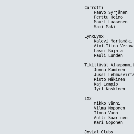
Carrotti

    Paavo Syrjänen   
    Perttu Heino     
    Mauri Laasonen   
    Sami Mäki        
LynxLynx

    Kalevi Marjamäki 
    Aivi-Tiina Verävä
    Lassi Rajala     
    Pauli Lunden     
Tikittävät Aikapommit
    Jonna Kaminen    
    Jussi Lehmusvirta
    Risto Mäkinen    
    Kaj Lampio       
    Jyri Koskinen    
1X2

    Mikko Vänni      
    Vilma Noponen    
    Ilona Vänni      
    Antti Saarinen   
    Kari Noponen     
Jovial Clubs
