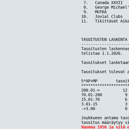
 7.   Canada XXVII   
 8.   George Michael'
 9.   MUTKA          
10.   Jovial Clubs   
11.   Tikittävät Aika
TASOITUSTEN LASKENTA 
---------------------
Tasoitusten laskennas
telistaa 1.1.2026.

Tasoitukset lasketaan
Tasoitukset tulevat a
5*AP+MP        tasoit
*********************
200.01->          12

70.01-200          9

15.01-70           6

3.01-15            3

->3.00             0

Joukkueen antama taso
Vuonna 1956 ja sitä 