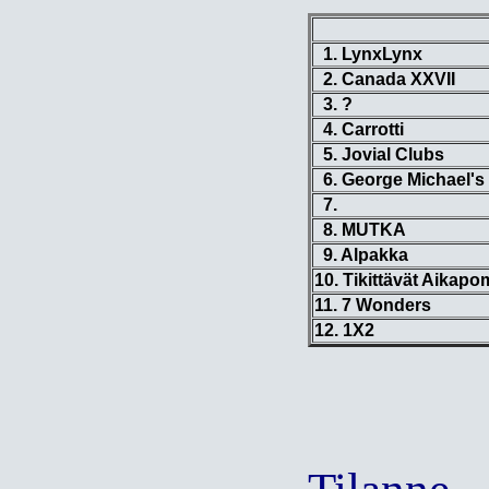
1. LynxLynx
2. Canada XXVII
3. ?
4. Carrotti
5. Jovial Clubs
6. George Michael's
7.
8. MUTKA
9. Alpakka
10. Tikittävät Aikapo
11. 7 Wonders
12. 1X2