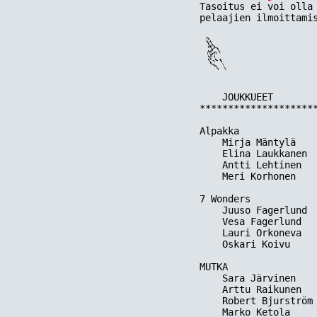

Tasoitus ei voi olla
    JOUKKUEET        
*********************
Alpakka

    Mirja Mäntylä    
    Elina Laukkanen  
    Antti Lehtinen   
    Meri Korhonen    
7 Wonders

    Juuso Fagerlund  
    Vesa Fagerlund   
    Lauri Orkoneva   
    Oskari Koivu     
MUTKA 

    Sara Järvinen    
    Arttu Raikunen   
    Robert Bjurström 
    Marko Ketola     