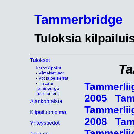
Tammerbridge
Tuloksia kilpailui
Tulokset
Ta
Kerhokilpailut
- Viimeiset jaot
- Vpt ja pelikerrat
- Historia
Tammerli
Tammerliiga
Tournament
2005
Tam
Ajankohtaista
Tammerli
Kilpailuohjelma
2008
Tam
Yhteystiedot
Tammerli
Jäsenet